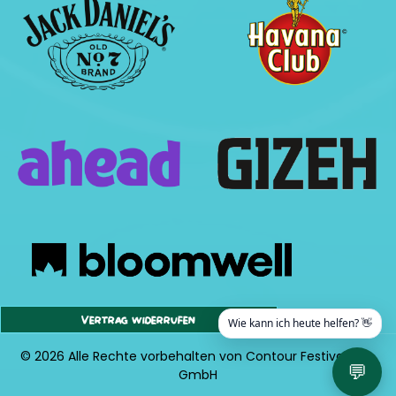
Vertrag widerrufen
Wie kann ich heute helfen? 👋
© 2026 Alle Rechte vorbehalten von Contour Festival Org.
💬
GmbH