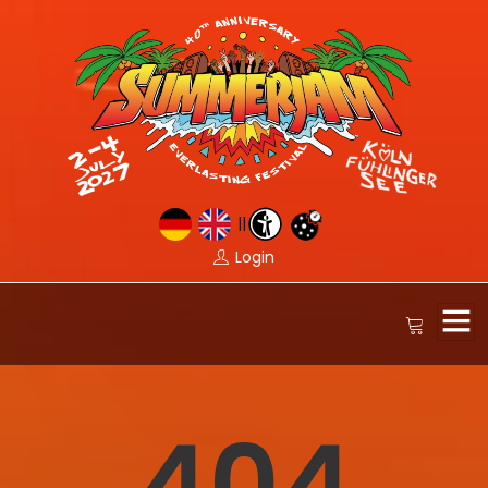
||
Login
404