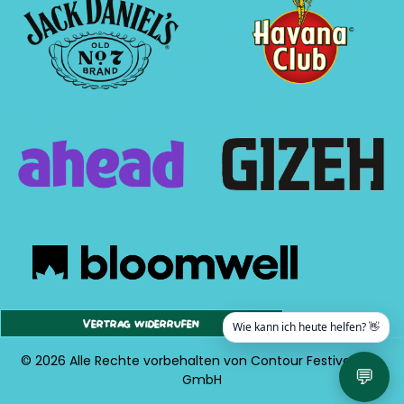
Vertrag widerrufen
Wie kann ich heute helfen? 👋
© 2026 Alle Rechte vorbehalten von Contour Festival Org.
💬
GmbH