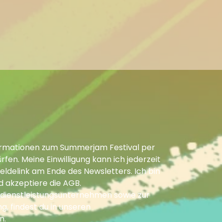
Informationen zum Summerjam Festival per
fen. Meine Einwilligung kann ich jederzeit
ldelink am Ende des Newsletters. Ich bin
d akzeptiere die
AGB
.
dienstleistungsunternehmen sowie zur
g, findest du in unseren
n
.