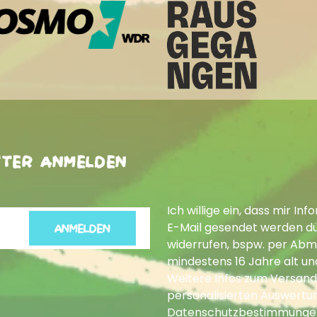
tter anmelden
Ich willige ein, dass mir 
E-Mail gesendet werden dür
ANMELDEN
widerrufen, bspw. per Abme
mindestens 16 Jahre alt un
Weitere Infos zum Versand
personalisierten Auswertun
Datenschutzbestimmunge