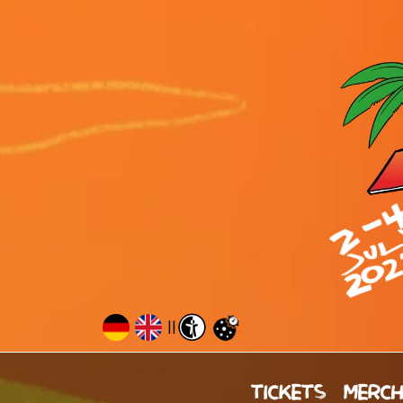
||
TICKETS
MERC