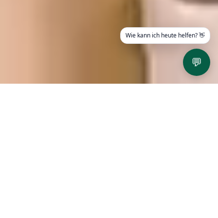
Wie kann ich heute helfen? 👋
💬
SUMMERJAM
Fr 02. - So 04. Juli 2027
328
19
42
49
DAYS
HOURS
MINUTES
SECONDS