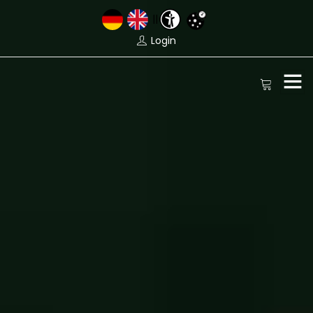
||
Login