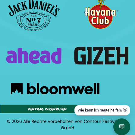
Vertrag widerrufen
Wie kann ich heute helfen? 👋
© 2026 Alle Rechte vorbehalten von Contour Festival Org.
💬
GmbH