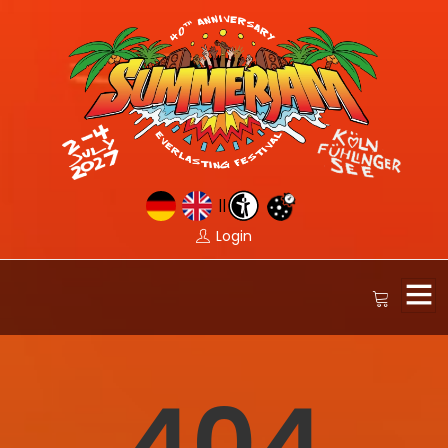
||
Login
404