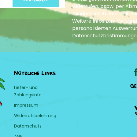
widerrufen, bspw. per Abme
mindestens 16 Jahre alt un
Weitere Infos zum Versand
personalisierten Auswertun
Datenschutzbestimmunge
Nützliche Links
Ge
Liefer- und
Zahlungsinfo
Impressum
Widerrufsbelehrung
Datenschutz
AGB