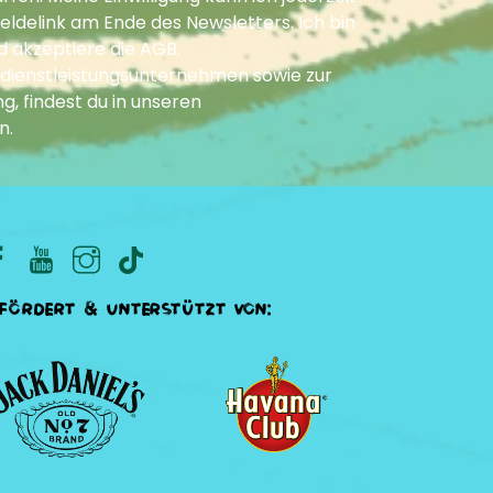
ldelink am Ende des Newsletters. Ich bin
d akzeptiere die
AGB
.
dienstleistungsunternehmen sowie zur
g, findest du in unseren
n
.
fördert & unterstützt von: