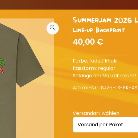
Summerjam 2026 L
Line-up Backprint
40,00 €
Farbe: faded khaki
Passform: regular
Solange der Vorrat reicht!
Artikel-Nr. :
SJ26-LS-FK-XS
Versandart wählen