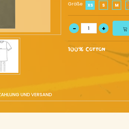
Größe
XS
S
M
100% Cotton
ZAHLUNG UND VERSAND