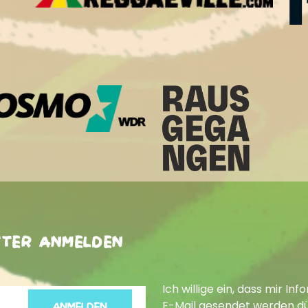
tter anmelden
Ich willige ein, dass mir 
E-Mail gesendet werden dür
ANMELDEN