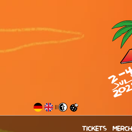
||
TICKETS
MERC