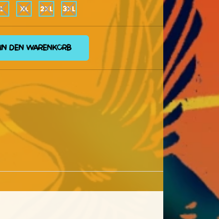
L
XL
2XL
3XL
IN DEN WARENKORB