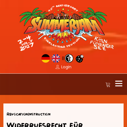
||
Login
RevocationInstruction
Widerrufsrecht für