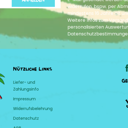
widerrufen, bspw. per Abme
mindestens 16 Jahre alt un
Weitere Infos zum Versand
personalisierten Auswertun
Datenschutzbestimmunge
Nützliche Links
Ge
Liefer- und
Zahlungsinfo
Impressum
Widerrufsbelehrung
Datenschutz
AGB