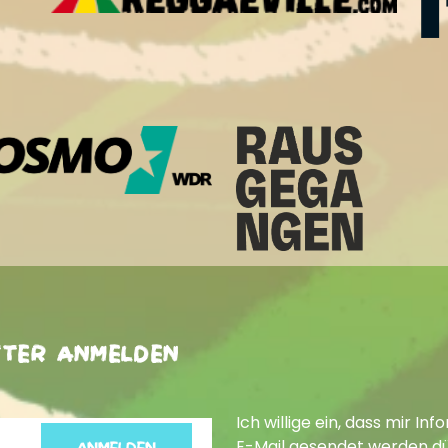
tter anmelden
Ich willige ein, dass mir 
E-Mail gesendet werden dür
ANMELDEN