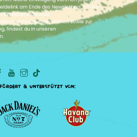
ldelink am Ende des Newsletters. Ich bin
d akzeptiere die
AGB
.
dienstleistungsunternehmen sowie zur
g, findest du in unseren
n
.
fördert & unterstützt von: