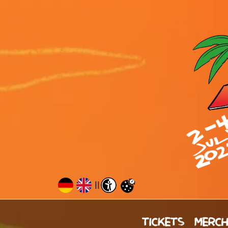
||
TICKETS
MERC