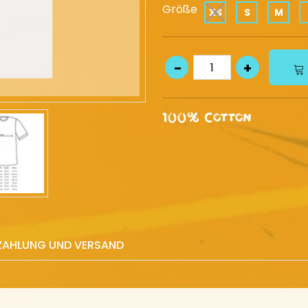
Größe
XS
S
M
100% Cotton
ZAHLUNG UND VERSAND