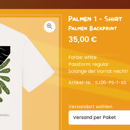
Palmen 1 - Shirt
Palmen Backprint
35,00 €
Farbe: white
Passform: regular
Solange der Vorrat reicht!
Artikel-Nr. :
SJ26-PS-1-XS
Versandart wählen