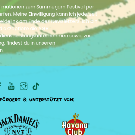
Informationen zum Summerjam Festival per
fen. Meine Einwilligung kann ich jederzeit
ldelink am Ende des Newsletters. Ich bin
d akzeptiere die
AGB
.
dienstleistungsunternehmen sowie zur
g, findest du in unseren
n
.
fördert & unterstützt von: