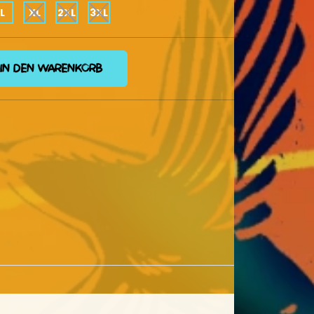
L
XL
2XL
3XL
IN DEN WARENKORB