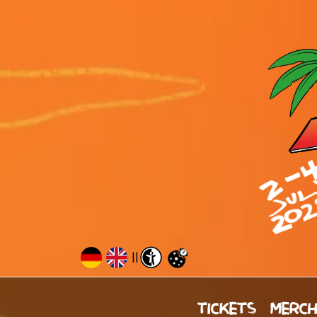
||
TICKETS
MERC