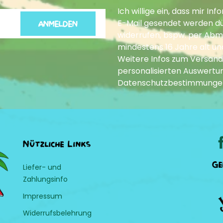
Ich willige ein, dass mir 
E-Mail gesendet werden dür
ANMELDEN
widerrufen, bspw. per Abme
mindestens 16 Jahre alt un
Weitere Infos zum Versand
personalisierten Auswertun
Datenschutzbestimmunge
Nützliche Links
Ge
Liefer- und
Zahlungsinfo
Impressum
Widerrufsbelehrung