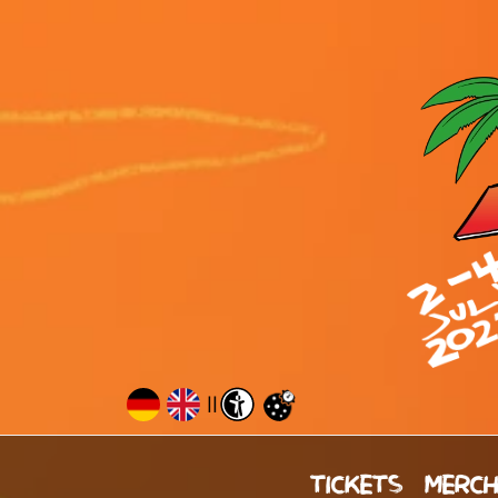
||
TICKETS
MERC