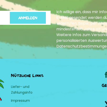
Ich willige ein, dass mir 
E-Mail gesendet werden dür
ANMELDEN
widerrufen, bspw. per Abme
mindestens 16 Jahre alt un
Weitere Infos zum Versand
personalisierten Auswertun
Datenschutzbestimmunge
Nützliche Links
Ge
Liefer- und
Zahlungsinfo
Impressum