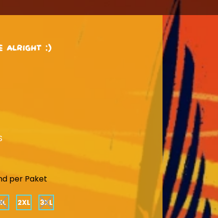
 alright :)
S
nd per Paket
XL
2XL
3XL