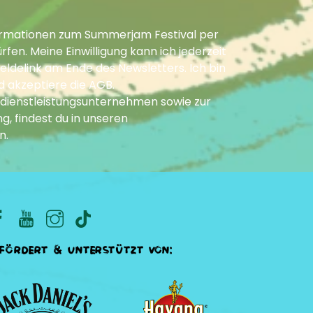
Informationen zum Summerjam Festival per
fen. Meine Einwilligung kann ich jederzeit
ldelink am Ende des Newsletters. Ich bin
d akzeptiere die
AGB
.
dienstleistungsunternehmen sowie zur
g, findest du in unseren
n
.
fördert & unterstützt von: