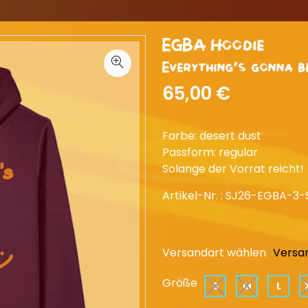
EGBA Hoodie
Everything's gonna be
65,00 €
Farbe: desert dust
Passform: regular
Solange der Vorrat reicht!
Artikel-Nr. :
SJ26-EGBA-3-
Versandart wählen
Versa
Größe
S
M
L