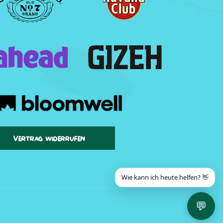
Vertrag widerrufen
Wie kann ich heute helfen? 👋
💬