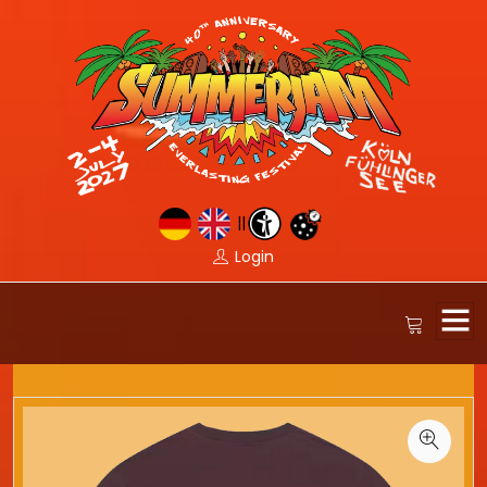
||
Login