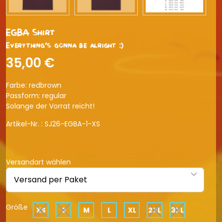
EGBA Shirt
Everything's gonna be alright :)
35,00 €
Farbe: redbrown
Passform: regular
Solange der Vorrat reicht!
Artikel-Nr. :
SJ26-EGBA-1-XS
Versandart wählen
Größe
XS
S
M
L
XL
2XL
3XL