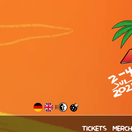
||
TICKETS
MERC