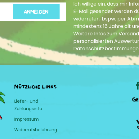
Ich willige ein, dass mir 
E-Mail gesendet werden dür
ANMELDEN
widerrufen, bspw. per Abme
mindestens 16 Jahre alt un
Weitere Infos zum Versand
personalisierten Auswertun
Datenschutzbestimmunge
Nützliche Links
Ge
Liefer- und
Zahlungsinfo
Impressum
Widerrufsbelehrung