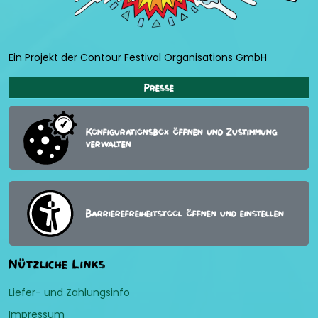
Ein Projekt der Contour Festival Organisations GmbH
Presse
Konfigurationsbox öffnen und Zustimmung
verwalten
Barrierefreiheitstool öffnen und einstellen
Nützliche Links
Liefer- und Zahlungsinfo
Impressum