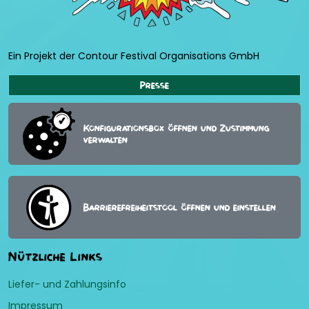
Ein Projekt der Contour Festival Organisations GmbH
Presse
Konfigurationsbox öffnen und Zustimmung
verwalten
Barrierefreiheitstool öffnen und einstellen
Nützliche Links
Liefer- und Zahlungsinfo
Impressum