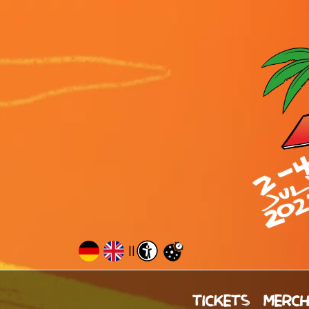
||
TICKETS
MERC