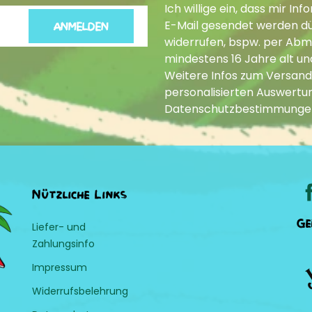
Ich willige ein, dass mir 
E-Mail gesendet werden dür
ANMELDEN
widerrufen, bspw. per Abme
mindestens 16 Jahre alt un
Weitere Infos zum Versand
personalisierten Auswertun
Datenschutzbestimmunge
Nützliche Links
Ge
Liefer- und
Zahlungsinfo
Impressum
Widerrufsbelehrung