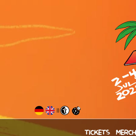
||
TICKETS
MERC