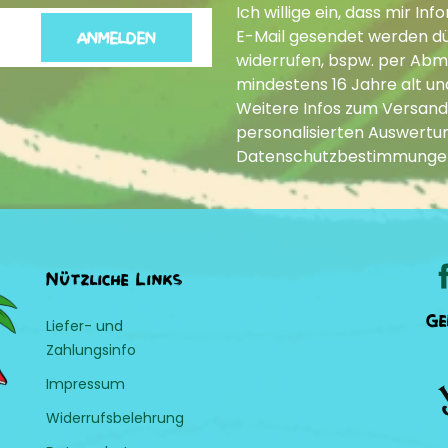
Ich willige ein, dass mir 
E-Mail gesendet werden dür
ANMELDEN
widerrufen, bspw. per Abme
mindestens 16 Jahre alt un
Weitere Infos zum Versand
personalisierten Auswertun
Datenschutzbestimmunge
Nützliche Links
Ge
Liefer- und
Zahlungsinfo
Impressum
Widerrufsbelehrung