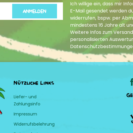
Ich willige ein, dass mir 
E-Mail gesendet werden dür
ANMELDEN
widerrufen, bspw. per Abme
mindestens 16 Jahre alt un
Weitere Infos zum Versand
personalisierten Auswertun
Datenschutzbestimmunge
Nützliche Links
Ge
Liefer- und
Zahlungsinfo
Impressum
Widerrufsbelehrung