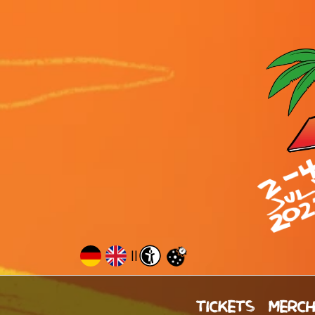
||
TICKETS
MERC