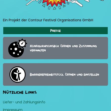
Ein Projekt der Contour Festival Organisations GmbH
Presse
Konfigurationsbox öffnen und Zustimmung
verwalten
Barrierefreiheitstool öffnen und einstellen
Nützliche Links
Liefer- und Zahlungsinfo
Impressum