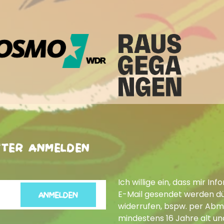
tter anmelden
Ich willige ein, dass mir 
E-Mail gesendet werden dür
ANMELDEN
widerrufen, bspw. per Abme
mindestens 16 Jahre alt un