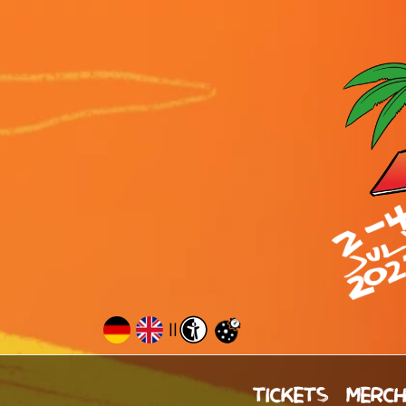
||
TICKETS
MERC