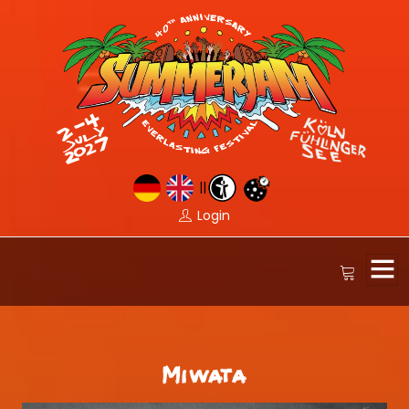
||
Login
Miwata