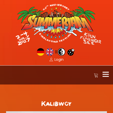
||
Login
Kalibwoy